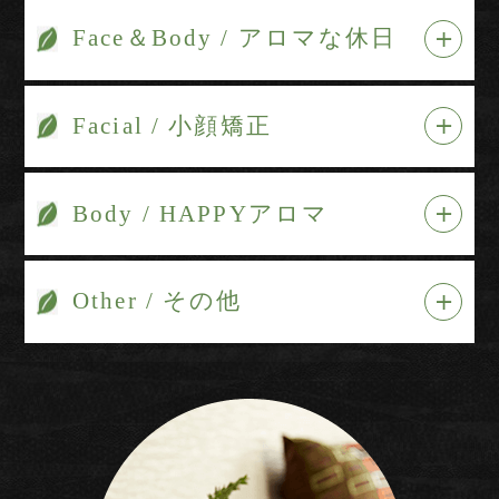
Face＆Body / アロマな休日
Facial / 小顔矯正
Body / HAPPYアロマ
Other / その他