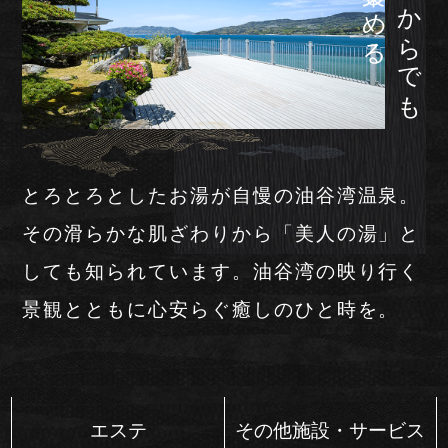
館内のどこからでも
Follow us
お電話でのご予約・お問い合わせ
0837-32-1234
宿泊プラン一覧
Tel.
とろとろとしたお湯が自慢の油谷湾温泉。
予約の確認・変更
その滑らかな肌ざわりから「美人の湯」と
宿泊プラン一覧
しても知られています。油谷湾の映り行く
予約・お問い合わせ
景観とともに心安らぐ癒しのひと時を。
0837-33-3333
予約の確認・変更
Tel.
エステ
その他施設・サービス