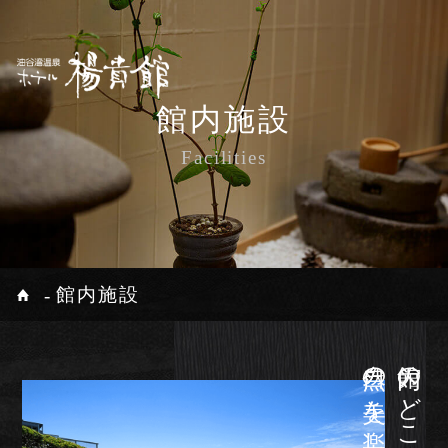
ご宿泊予約
館内施設
Reservation
Facilities
公式サイトが一番お得
最低価格保証
ホーム
継往開来
温泉
宿泊日
客室
お料理
食事処
館内施設
油谷湾リゾー
館内施設
観光案内
人数(1部屋)
部屋数
日付未定
トAMANA
自然の美を楽しめる
人
部屋
アクセス
お知らせ
お問い合わせ
プライバシーポリシー
オンラインショップ