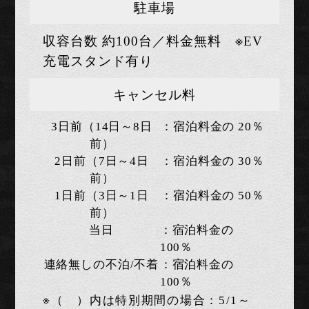
駐車場
収容台数 約100台／料金無料 ※EV
充電スタンド有り
キャンセル料
3日前（14日～8日
：宿泊料金の 20％
前）
2日前（7日～4日
：宿泊料金の 30％
前）
1日前（3日～1日
：宿泊料金の 50％
前）
当日
：宿泊料金の
100％
連絡無しの不泊/不着
：宿泊料金の
100％
※（ ）内は特別期間の場合：5/1～