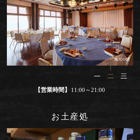
一
一
一
一
一
一
【営業時間】
11:00～21:00
お土産処