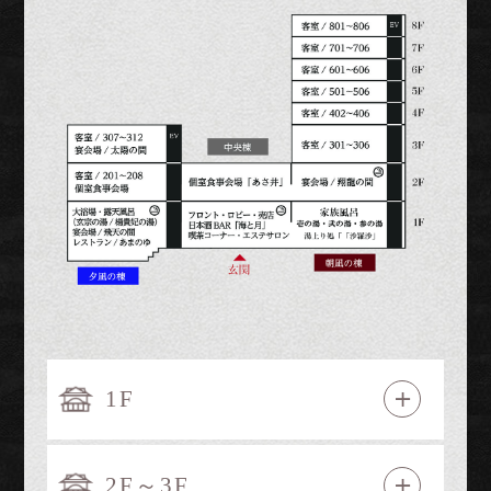
1F
2F～3F