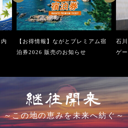
案内
【お得情報】ながとプレミアム宿
石
泊券2026 販売のお知らせ
ゲ
継往開来
～この地の恵みを未来へ紡ぐ～