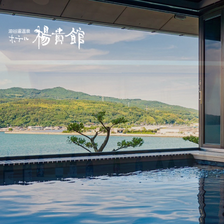
ご宿泊予約
Reservation
公式サイトが一番お得
和みの宿。
ここは心をほどく
最低価格保証
ホーム
継往開来
温泉
宿泊日
客室
お料理
食事処
油谷湾リゾー
館内施設
観光案内
人数(1部屋)
部屋数
日付未定
トAMANA
人
部屋
アクセス
お知らせ
お問い合わせ
プライバシーポリシー
オンラインショップ