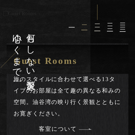
心ゆくまで…
何もしない贅沢を、
一
一
一
一
一
一
一
一
一
一
一
一
一
一
一
Guest Rooms