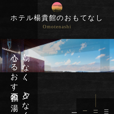
ホテル楊貴館のおもてなし
Omotenashi
心うるおす至福の湯。
朝となく、夕となく、
一
一
一
一
一
一
一