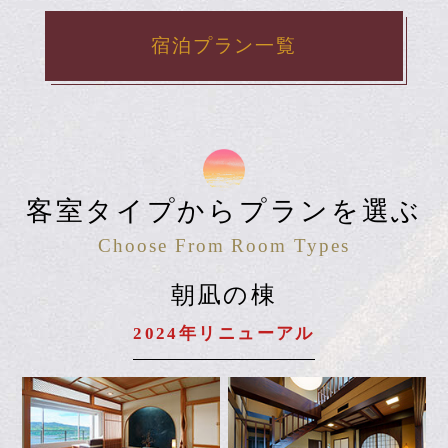
特別室で贅沢に過ごすアニバーサリ
ープラン 最上級料理とオールインク
ルーシブ特典付き
38,500
お一人様
円～
宿泊プラン一覧
客室タイプからプランを選ぶ