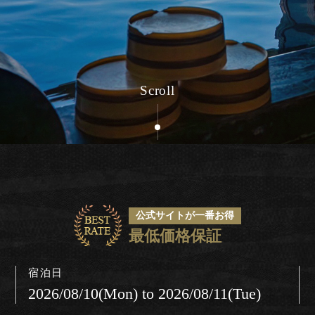
Follow us
お電話でのご予約・お問い合わせ
0837-32-1234
Scroll
宿泊プラン一覧
Tel.
予約の確認・変更
宿泊プラン一覧
予約・お問い合わせ
公式サイトが一番お得
0837-33-3333
予約の確認・変更
最低価格保証
Tel.
宿泊日