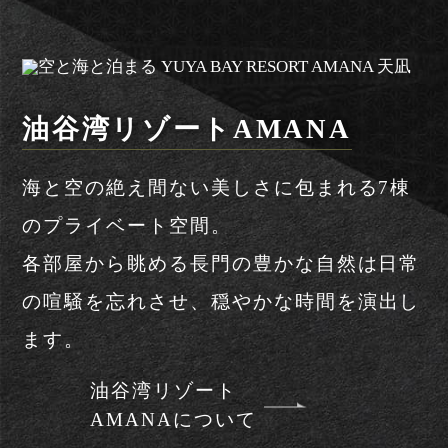
展望ジェットバス付
展望ジェットバス付
き
き
和洋室
ツインルーム
和室・和洋室
特別室
宿泊プラン一覧