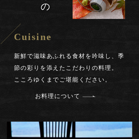
味わい深く。
旬菜を鮮やかに、
この地ならではの
一
一
一
一
一
一
一
一
一
一
Cuisine
新鮮で滋味あふれる食材を吟味し、
季