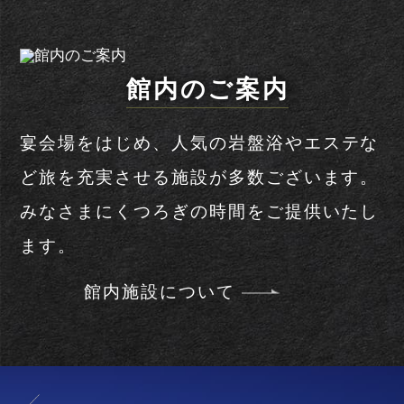
油谷湾リゾートAMANA
海と空の絶え間ない美しさに包まれる7棟
のプライベート空間。
各部屋から眺める長門の豊かな自然は日常
の喧騒を忘れさせ、
穏やかな時間を演出し
ます。
油谷湾リゾート
AMANAについて
館内のご案内