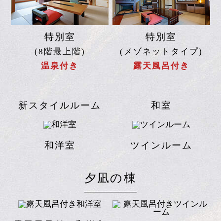
Choose From Room Types
朝凪の棟
2024年リニューアル
特別室
特別室
(8階最上階)
(メゾネットタイプ)
温泉付き
露天風呂付き