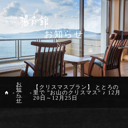
ご宿泊予約
お知らせ
Reservation
News
公式サイトが一番お得
最低価格保証
ホーム
継往開来
温泉
宿泊日
客室
お料理
食事処
お
【クリスマスプラン】 ととろの
知
里で ”お山のクリスマス” ♪ 12月
油谷湾リゾー
館内施設
観光案内
ら
人数(1部屋)
部屋数
日付未定
20日～12月25日
トAMANA
せ
人
部屋
アクセス
お知らせ
お問い合わせ
プライバシーポリシー
オンラインショップ