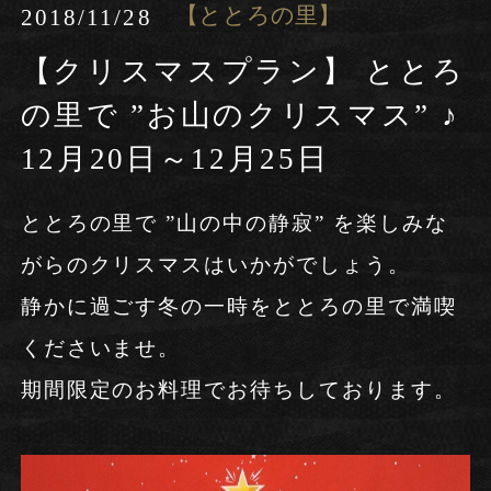
【ととろの里】
2018/11/28
Follow us
【クリスマスプラン】 ととろ
の里で ”お山のクリスマス” ♪
お電話でのご予約・お問い合わせ
0837-32-1234
宿泊プラン一覧
Tel.
12月20日～12月25日
ととろの里で ”山の中の静寂” を楽しみな
予約の確認・変更
がらのクリスマスはいかがでしょう。
宿泊プラン一覧
静かに過ごす冬の一時をととろの里で満喫
予約・お問い合わせ
くださいませ。
0837-33-3333
予約の確認・変更
Tel.
期間限定のお料理でお待ちしております。