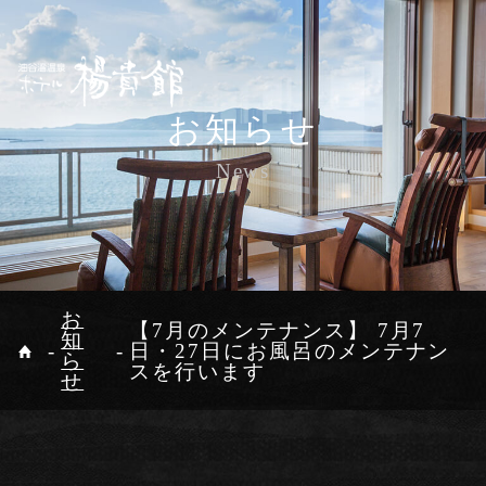
ご宿泊予約
お知らせ
Reservation
News
公式サイトが一番お得
最低価格保証
ホーム
継往開来
温泉
宿泊日
客室
お料理
食事処
お
【7月のメンテナンス】 7月7
知
日・27日にお風呂のメンテナン
油谷湾リゾー
館内施設
観光案内
ら
人数(1部屋)
部屋数
日付未定
スを行います
トAMANA
せ
人
部屋
アクセス
お知らせ
お問い合わせ
プライバシーポリシー
オンラインショップ