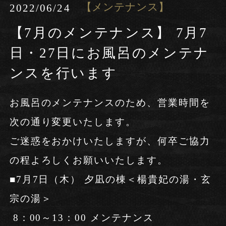
【メンテナンス】
2022/06/24
Follow us
【7月のメンテナンス】 7月7
日・27日にお風呂のメンテナ
お電話でのご予約・お問い合わせ
0837-32-1234
宿泊プラン一覧
Tel.
ンスを行います
お風呂のメンテナンスのため、営業時間を
予約の確認・変更
次の通り変更いたします。
宿泊プラン一覧
ご迷惑をおかけいたしますが、何卒ご協力
予約・お問い合わせ
の程よろしくお願いいたします。
0837-33-3333
予約の確認・変更
Tel.
■7月7日（木） 夕凪の棟＜楊貴妃の湯・玄
宗の湯＞
8：00～13：00 メンテナンス