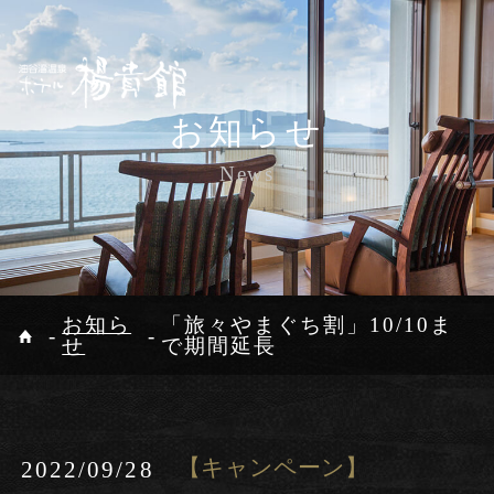
ご宿泊予約
お知らせ
Reservation
News
公式サイトが一番お得
最低価格保証
ホーム
継往開来
温泉
宿泊日
客室
お料理
食事処
お知ら
「旅々やまぐち割」10/10ま
せ
で期間延長
油谷湾リゾー
館内施設
観光案内
人数(1部屋)
部屋数
日付未定
トAMANA
人
部屋
アクセス
お知らせ
お問い合わせ
【キャンペーン】
2022/09/28
プライバシーポリシー
オンラインショップ