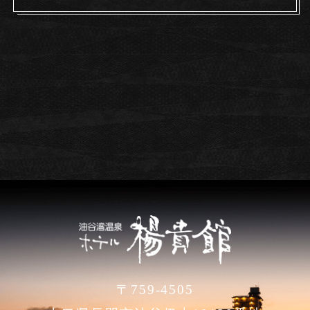
〒759-4505