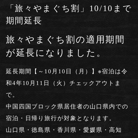
「旅々やまぐち割」10/10まで
Follow us
期間延長
お電話でのご予約・お問い合わせ
旅々やまぐち割の適用期間
0837-32-1234
宿泊プラン一覧
Tel.
が延長になりました。
予約の確認・変更
延長期間【～10月10日（月）】※宿泊は令
宿泊プラン一覧
和4年10月11日（火）チェックアウトま
予約・お問い合わせ
で。
0837-33-3333
予約の確認・変更
Tel.
中国四国ブロック県居住者の山口県内での
宿泊・日帰り旅行が対象となります。
山口県・徳島県・香川県・愛媛県・高知